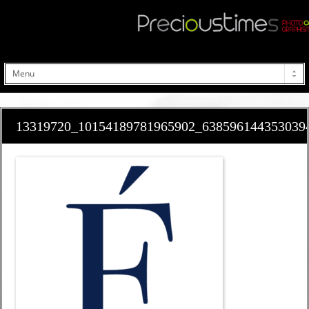
13319720_10154189781965902_638596144353039