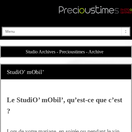
Studio Archives - Precioustimes - Archive
StudiO’ mObil’
Le StudiO’ mObil’, qu’est-ce que c’est
?
Lors de votre mariage
, en soirée ou pendant le vin