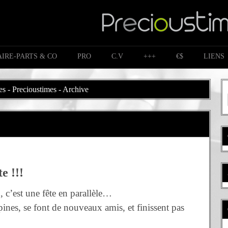
AIRE-PARTS & CO
PRO
C.V
+++
€$
LIENS
es - Precioustimes - Archive
e !!!
x, c’est une fête en parallèle…
pines, se font de nouveaux amis, et finissent pas